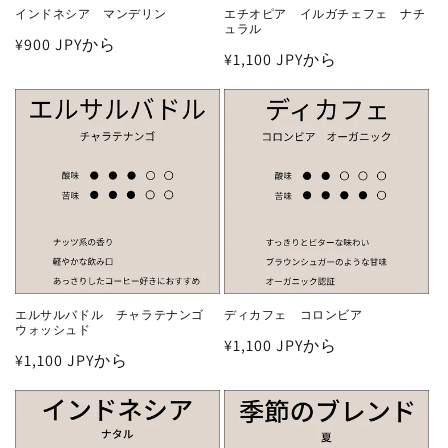
インドネシア マンデリン
エチオピア イルガチェフェ ナチ
ュラル
通
¥900 JPYから
通
¥1,100 JPYから
常
常
価
価
格
格
エルサルバドル チャラテナンゴ
ディカフェ コロンビア
ウォッシュド
通
¥1,100 JPYから
通
¥1,100 JPYから
常
常
価
価
格
格