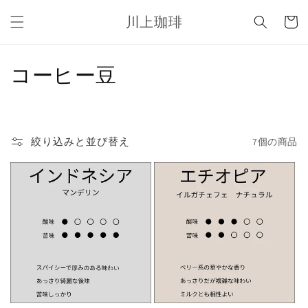
コンテ
カ
ンツに
川上珈琲
ー
進む
ト
コ
コーヒー豆
レ
ク
絞り込みと並び替え
7個の商品
シ
ョ
ン
: