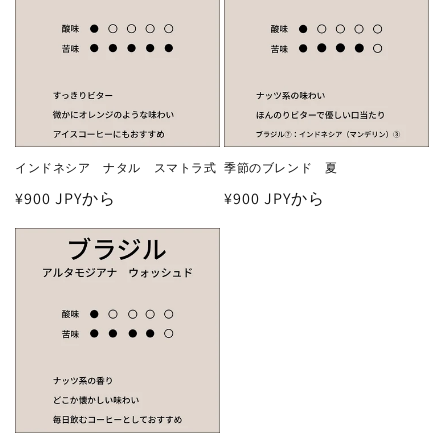
インドネシア ナタル スマトラ式
季節のブレンド 夏
通
¥900 JPYから
通
¥900 JPYから
常
常
価
価
格
格