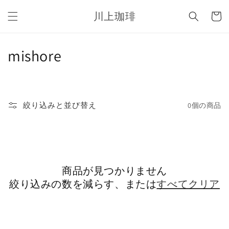
コンテ
カ
ンツに
川上珈琲
ー
進む
ト
コ
mishore
レ
ク
絞り込みと並び替え
0個の商品
シ
ョ
ン
商品が見つかりません
:
絞り込みの数を減らす、または
すべてクリア