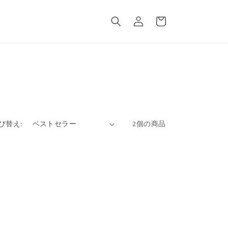
ロ
カ
グ
ー
イ
ト
ン
び替え:
2個の商品