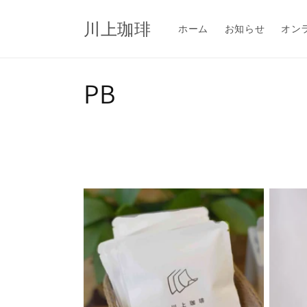
コンテ
ンツに
川上珈琲
進む
ホーム
お知らせ
オン
コ
PB
レ
ク
シ
ョ
ン
: