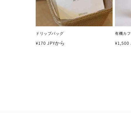
ドリップバッグ
有機カフ
通
¥170 JPYから
通
¥1,50
常
常
価
価
格
格